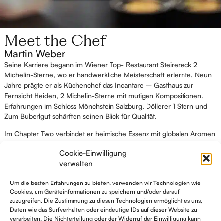
Meet the Chef
Martin Weber
Seine Karriere begann im Wiener Top- Restaurant Steirereck 2
Michelin-Sterne, wo er handwerkliche Meisterschaft erlernte. Neun
Jahre prägte er als Küchenchef das Incantare – Gasthaus zur
Fernsicht Heiden, 2 Michelin-Sterne mit mutigen Kompositionen.
Erfahrungen im Schloss Mönchstein Salzburg, Döllerer 1 Stern und
Zum Buberlgut schärften seinen Blick für Qualität.
Im Chapter Two verbindet er heimische Essenz mit globalen Aromen
– jedes Gericht erzählt eine Geschichte von Terroir und
Cookie-Einwilligung
Entdeckung.
verwalten
Ausgebildet im Restaurant Brunnenstöcki, steht seine Küche für die
Synthese von Tradition und kulinarischem Weltgeist.
Um die besten Erfahrungen zu bieten, verwenden wir Technologien wie
Cookies, um Geräteinformationen zu speichern und/oder darauf
zuzugreifen. Die Zustimmung zu diesen Technologien ermöglicht es uns,
Daten wie das Surfverhalten oder eindeutige IDs auf dieser Website zu
verarbeiten. Die Nichterteilung oder der Widerruf der Einwilligung kann